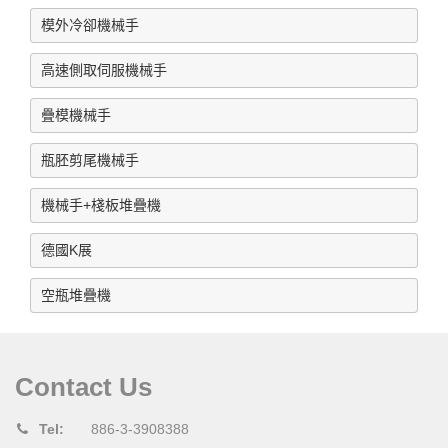
模外冷卻機械手
IML Robot 2.8L pail, 2 Cavity
餅干方盒,2穴
高速側取伺服機械手
For 20L pail
疊模機械手
16L pail , with pail taken-out
瓶胚剪尾機械手
長方桶,1穴
機械手+棧板堆疊機
For fried chicken pail, one cavity
德國K展
模內貼系統-桌子
空瓶堆疊機
2016y K show
IML 貼標與取出
Contact Us
Tel:
886-3-3908388