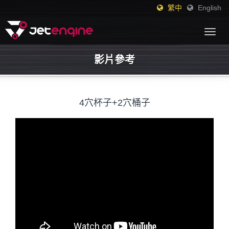
繁中
English
Togg
navig
影片參考
4穴杯子+2穴桶子