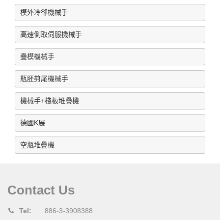
模外冷卻機械手
IML Robot 2.8L pail, 2 Cavity
餅干方盒,2穴
高速側取伺服機械手
For 20L pail
疊模機械手
16L pail , with pail taken-out
瓶胚剪尾機械手
長方桶,1穴
機械手+棧板堆疊機
For fried chicken pail, one cavity
德國K展
模內貼系統-桌子
空瓶堆疊機
2016y K show
IML 貼標與取出
Contact Us
Tel:
886-3-3908388